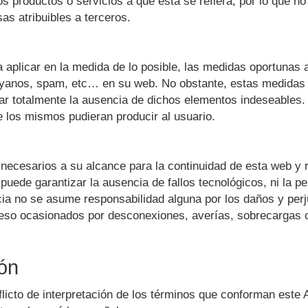
los productos o servicios a que esta se refiera, por lo que 
as atribuibles a terceros.
plicar en la medida de lo posible, las medidas oportunas a 
oyanos, spam, etc… en su web. No obstante, estas medidas n
r totalmente la ausencia de dichos elementos indeseables
 los mismos pudieran producir al usuario.
necesarios a su alcance para la continuidad de esta web y 
puede garantizar la ausencia de fallos tecnológicos, ni la p
ia no se asume responsabilidad alguna por los daños y perju
acceso ocasionados por desconexiones, averías, sobrecargas 
ión
flicto de interpretación de los términos que conforman este 