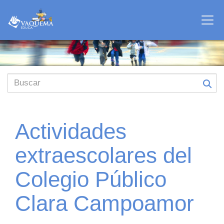
Actividades
extraescolares del
Colegio Público
Clara Campoamor